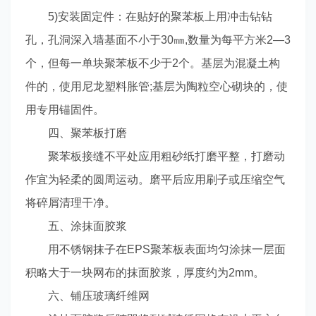
5)安装固定件：在贴好的聚苯板上用冲击钻钻
孔，孔洞深入墙基面不小于30㎜,数量为每平方米2—3
个，但每一单块聚苯板不少于2个。基层为混凝土构
件的，使用尼龙塑料胀管;基层为陶粒空心砌块的，使
用专用锚固件。
四、聚苯板打磨
聚苯板接缝不平处应用粗砂纸打磨平整，打磨动
作宜为轻柔的圆周运动。磨平后应用刷子或压缩空气
将碎屑清理干净。
五、涂抹面胶浆
用不锈钢抹子在EPS聚苯板表面均匀涂抹一层面
积略大于一块网布的抹面胶浆，厚度约为2mm。
六、铺压玻璃纤维网