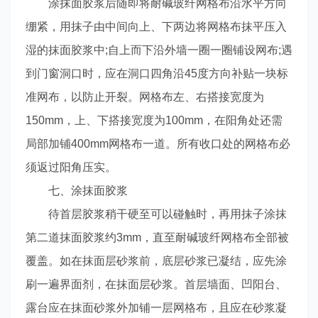
涂抹面胶浆后随即将耐碱玻纤网格布沿水平方向
绷紧，用抹子由中间向上、下两边将网格布抹平压入
湿的抹面胶浆中;自上而下沿外墙一圈一圈铺设网布;遇
到门窗洞口时，应在洞口四角沿45度方向补贴一块标
准网布，以防止开裂。网格布左、右搭接宽度为
150mm，上、下搭接宽度为100mm，在阳角处还需
局部加铺400mm网格布一道。所有收口处的网格布必
须返过阳角压实。
七、涂抹面胶浆
待首层胶浆稍干硬至可以碰触时，再用抹子涂抹
第二道抹面胶浆约3mm，直至耐碱玻纤网格布全部被
覆盖。如在抹面层砂浆前，底层砂浆已凝结，应先涂
刷一遍界面剂，在抹面层砂浆。首层墙面、凹阳台、
露台应在抹面砂浆外加铺一层网格布，且应在砂浆凝