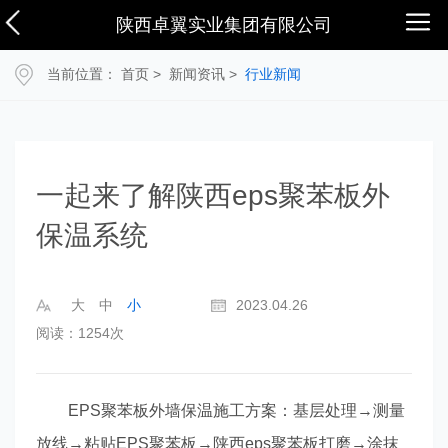
陕西卓翼实业集团有限公司
当前位置：
首页
>
新闻资讯
>
行业新闻
一起来了解陕西eps聚苯板外
保温系统
大
中
小
2023.04.26
阅读：1254次
EPS聚苯板外墙保温施工方案：基层处理→测量
放线→粘贴EPS聚苯板→陕西eps聚苯板打磨→涂抹