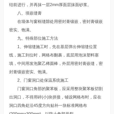
结前进行，并再抹一层2mm厚面层抹面砂浆。
八、填嵌缝膏
在墙体与窗框缝隙处用密封膏镶嵌，密封膏镶嵌
密实、饱满。
九、特殊部位施工方法
1、伸缩缝施工时，先在基层弹出伸缩缝位置
线，施工到位时，网格布翻裹，底层用泡沫塑料塞
填，中间用发泡聚乙稀圆棒，外层用密封膏嵌缝，密
封膏镶嵌密实、饱满。
2、门窗洞口处保温系统施工
门窗洞口角部的聚苯板，应采用整块聚苯板切割
出洞口，不得用碎(小)块拼接，铺设网格布时，应在
洞口四角处沿45度方向贴补一块标准网格布
(200mm×300mm)，以防止角部开裂，