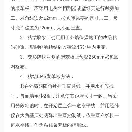
的聚苯板，应采用电热丝切割器或壁纸刀进行裁剪加
工。对角线误差±2mm，按实际需要的尺寸加工。尺
寸允许偏差为±2mm，大小面垂直。
2、粘结胶浆：使用用于外墙保温施工的成品粘
结砂浆。配制好的粘结砂浆建议45分钟内用完。
3、变形缝线两侧的聚苯板上预贴250mm宽包底
网格布。
4、粘结EPS聚苯板方法：
1)在外墙阴阳角处挂垂直通线，并用水准仪找
平，每面墙至少2根，注意使其距墙尺寸一致。当采
用分段粘贴时，在开始层上弹一道水平线，并用经纬
仪在大角基层处测弹出垂直控制线，依垂直立线挂一
道水平线，作为粘贴聚苯板的控制线。