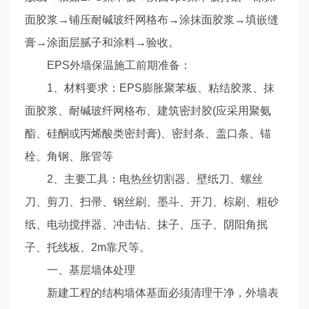
面胶浆→铺压耐碱玻纤网格布→涂抹面胶浆→填嵌缝
膏→涂面层腻子和涂料→验收。
EPS外墙保温施工前期准备：
1、材料要求：EPS膨胀聚苯板、粘结胶浆、抹
面胶浆、耐碱玻纤网格布、建筑密封胶(应采用聚氨
酯、硅酮或丙烯酸类密封膏)、密封条、盖口条、锚
栓、角钢、胀管等
2、主要工具：电热丝切割器、壁纸刀、螺丝
刀、剪刀、扫帚、钢丝刷、墨斗、开刀、棕刷、粗砂
纸、电动搅拌器、冲击钻、抹子、压子、阴阳角抿
子、托线板、2m靠尺等。
一、基层墙体处理
新建工程的结构墙体基面必须清理干净，外墙表