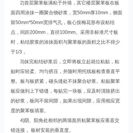
2)首层聚苯板满粘于外墙，其它楼层聚苯板在板
面四周涂抹一圈聚合物砂浆，宽50mm厚10mm，侧面
留50mm*50mm宽排气孔，板心按梅花形布设粘结
点，间距200mm，直径100mm。采用非标准尺寸板
时，粘结胶浆的涂抹面积与聚苯板的面积之比不得少
于1/3，
3)抹完粘结砂浆后，立即将板立起就位粘贴，粘
贴时应轻柔、均匀挤压，并随时用托线板检查垂直平
整。板与板挤紧，碰头缝处不抹聚合砂浆。粘贴聚苯
板应做到上下错缝，每贴完一块板，应及时清除挤出
的砂浆，板间不留间隙，如果出现间隙，应用相应宽
度的聚苯板填塞。
4)阴、阳角处相邻的两墙面所粘聚苯板应垂直交
错连接， 板材安装的垂直度。